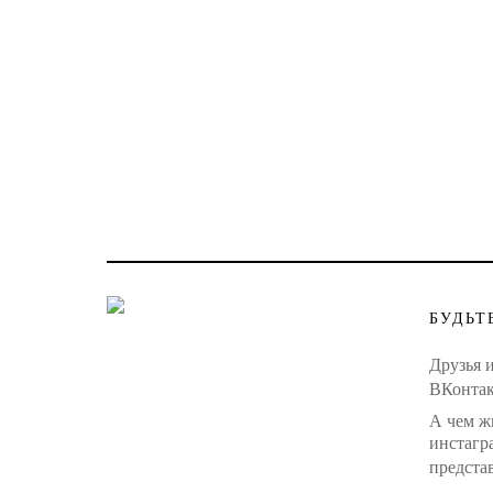
БУДЬТ
Друзья 
ВКонтак
А чем ж
инстагра
представ